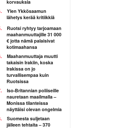
korvauksia
.
Ylen Ykkösaamun
lähetys kerää kritiikkiä
.
Ruotsi ryhtyy tarjoamaan
maahanmuuttajille 31 000
€ jotta nämä palaisivat
kotimaahansa
.
Maahanmuuttaja muutti
takaisin Irakiin, koska
Irakissa on jo
turvallisempaa kuin
Ruotsissa
.
Iso-Britannian poliiseille
nauretaan maailmalla –
Monissa tilanteissa
näyttäisi olevan ongelmia
.
Suomesta suljetaan
jälleen tehtaita – 370