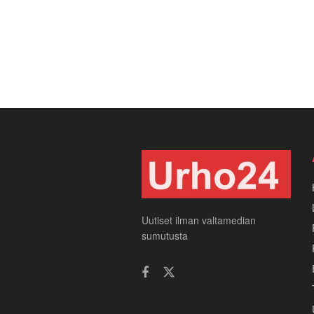
Uutiset ilman valtamedian
sumutusta