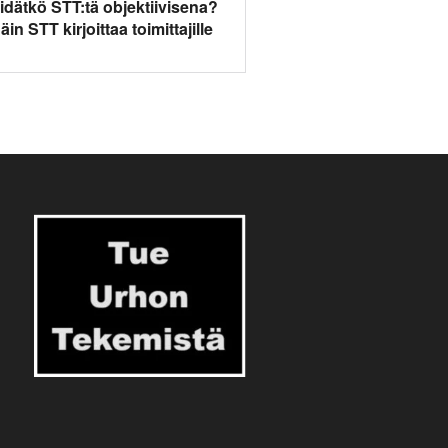
idätkö STT:tä objektiivisena?
äin STT kirjoittaa toimittajille