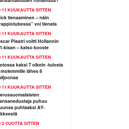
ansantalouden romahdus?
11 KUUKAUTTA SITTEN
ick tienaaminen – näin
rappiotubessa” voi tienata
11 KUUKAUTTA SITTEN
scar Piastri voitti Hollannin
1-kisan – katso kooste
11 KUUKAUTTA SITTEN
otossa kaksi 7 oikein -tulosta
 molemmille lähes 8
iljoonaa
11 KUUKAUTTA SITTEN
erussuomalaisten
ansanedustaja puhuu
uunsa puhtaaksi AY-
iikkeestä
2 VUOTTA SITTEN