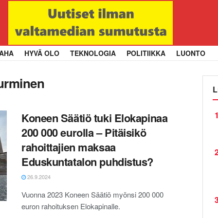
AHA
HYVÄ OLO
TEKNOLOGIA
POLITIIKKA
LUONTO
urminen
L
1
Koneen Säätiö tuki Elokapinaa
200 000 eurolla – Pitäisikö
rahoittajien maksaa
2
Eduskuntatalon puhdistus?
26.9.2024
Vuonna 2023 Koneen Säätiö myönsi 200 000
3
euron rahoituksen Elokapinalle.