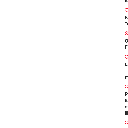
k
K
”
O
F
L
–
m
P
k
s
l