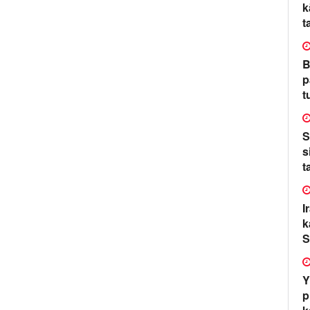
k
t
B
p
t
S
s
t
I
k
S
Y
p