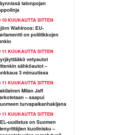
äynnissä talonpojan
appolinja
10 KUUKAUTTA SITTEN
jörn Wahlroos: EU-
arlamentti on poliitikkojen
unkio
11 KUUKAUTTA SITTEN
yrjäyttääkö vetyautot
ittenkin sähköautot –
ankkaus 3 minuutissa
11 KUUKAUTTA SITTEN
rakilainen Milan Jaff
arkotetaan – saapui
uomeen turvapaikanhakijana
11 KUUKAUTTA SITTEN
EL-uudistus on Suomen
ienyrittäjien kuolinisku –