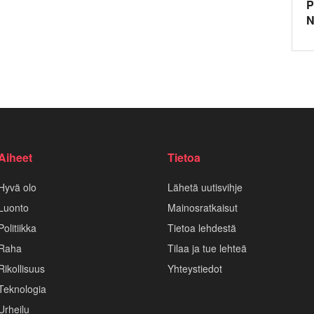
P
N
Aiheet
Tietoa
Hyvä olo
Lähetä uutisvihje
Luonto
Mainosratkaisut
Politiikka
Tietoa lehdestä
Raha
Tilaa ja tue lehteä
Rikollisuus
Yhteystiedot
Teknologia
Urheilu