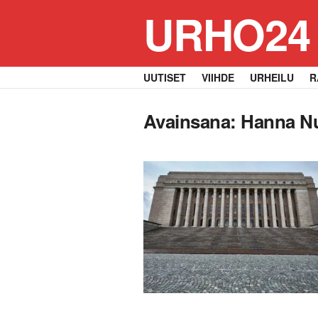
URHO24
UUTISET
VIIHDE
URHEILU
R
Avainsana:
Hanna N