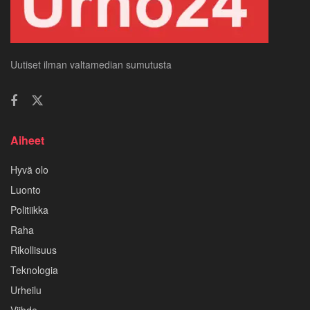
Uutiset ilman valtamedian sumutusta
Aiheet
Hyvä olo
Luonto
Politiikka
Raha
Rikollisuus
Teknologia
Urheilu
Viihde