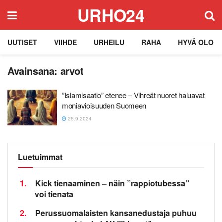
URHO24
UUTISET
VIIHDE
URHEILU
RAHA
HYVÄ OLO
Avainsana:
arvot
”Islamisaatio” etenee – Vihreät nuoret haluavat
moniavioisuuden Suomeen
25.9.2024
Luetuimmat
1.
Kick tienaaminen – näin ”rappiotubessa”
voi tienata
2.
Perussuomalaisten kansanedustaja puhuu