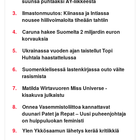
suunsa puhtaaksi AY-liikkeestä
3.
Ilmastonmuutos: Kiinassa ja Intiassa
nousee hiilivoimaloita tiheään tahtiin
4.
Caruna hakee Suomelta 2 miljardin euron
korvauksia
5.
Ukrainassa vuoden ajan taistellut Topi
Huhtala haastattelussa
6.
Suomenkielisessä lastenkirjassa outo väite
rasismista
7.
Matilda Wirtavuoren Miss Universe -
kisakuva julkaistu
8.
Onnea Vasemmistoliittoa kannattavat
duunari Patet ja Repat – Uusi puheenjohtaja
on huippuluokan feministi
9.
Ylen Ykkösaamun lähetys kerää kritiikkiä