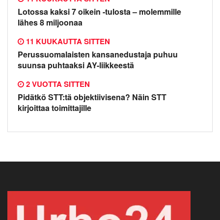
Lotossa kaksi 7 oikein -tulosta – molemmille
lähes 8 miljoonaa
11 KUUKAUTTA SITTEN
Perussuomalaisten kansanedustaja puhuu
suunsa puhtaaksi AY-liikkeestä
2 VUOTTA SITTEN
Pidätkö STT:tä objektiivisena? Näin STT
kirjoittaa toimittajille